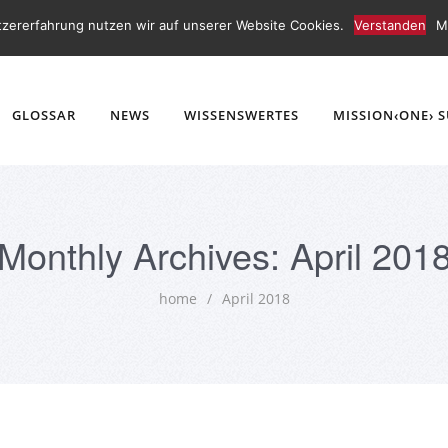
tzererfahrung nutzen wir auf unserer Website Cookies.
Verstanden
M
GLOSSAR
NEWS
WISSENSWERTES
MISSION‹ONE› 
Monthly Archives: April 201
home
/
April 2018