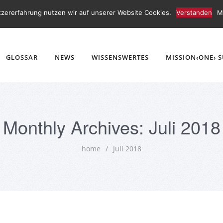
tzererfahrung nutzen wir auf unserer Website Cookies.
Verstanden
M
GLOSSAR
NEWS
WISSENSWERTES
MISSION‹ONE› 
Monthly Archives: Juli 2018
home
/
Juli 2018