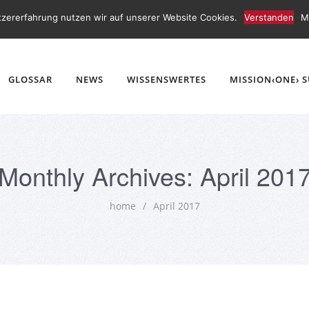
tzererfahrung nutzen wir auf unserer Website Cookies.
Verstanden
M
GLOSSAR
NEWS
WISSENSWERTES
MISSION‹ONE› 
Monthly Archives: April 201
home
/
April 2017