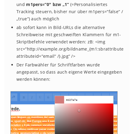
und
m1pers=“0″ bzw „1“
(=Personalisiertes
Tracking steuern, bisher nur über m1pers=“false“ /
„true“) auch möglich
ab sofort kann in Bild-URLs die alternative
Schreibweise mit geschweiften Klammern für m1-
Skriptbefehle verwendet werden: zB: <img
src=“http://example.org/bildname_{m1:sbrattribute
attributeid=“email“ /}.jpg“ />
Der Farbwähler für Schriftfarben wurde
angepasst, so dass auch eigene Werte eingegeben
werden können: